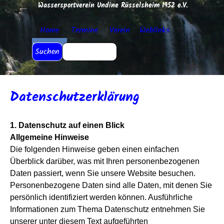
Direkt zum Seiteninhalt
Wassersportverein Undine Rüsselsheim 1952 e.V.
Menü überspringen
Home
Termine
Verein
▼
Weblinks
▼
Impressum
▼
Suchen
Datenschutzerklärung
1. Datenschutz auf einen Blick
Allgemeine Hinweise
Die folgenden Hinweise geben einen einfachen
Überblick darüber, was mit Ihren personenbezogenen
Daten passiert, wenn Sie unsere Website besuchen.
Personenbezogene Daten sind alle Daten, mit denen Sie
persönlich identifiziert werden können. Ausführliche
Informationen zum Thema Datenschutz entnehmen Sie
unserer unter diesem Text aufgeführten